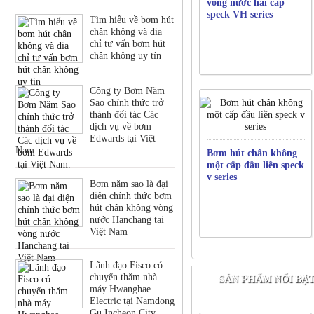
vòng nước hai cấp
speck VH series
Tìm hiểu về bơm hút
chân không và địa
chỉ tư vấn bơm hút
chân không uy tín
Công ty Bơm Năm
Sao chính thức trở
thành đối tác Các
dịch vụ về bơm
Edwards tại Việt
Nam.
Bơm hút chân không
một cấp đầu liền speck
v series
Bơm năm sao là đại
diện chính thức bơm
hút chân không vòng
nước Hanchang tại
Việt Nam
Lãnh đạo Fisco có
chuyến thăm nhà
SẢN PHẨM NỔI BẬ
máy Hwanghae
Electric tại Namdong
Gu Incheon City