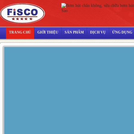
TRANG CHỦ
GIỚI THIỆU
SẢN PHẨM
DỊCH VỤ
ỨNG DỤNG