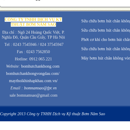
CÔNG TY TNHH DỊCH VỤ KỸ
Sửa chữa bơm hút chân không
THUẬT BƠM NĂM SAO
Sửa chữa bơm hút chân không
Địa chỉ : Ngõ 24 Hoàng Quốc Việt, P.
Nghĩa Đô, Quận Cầu Giấy, TP Hà Nội
Phớt cơ khí cho bơm hút châ
Tel : 0243 7545946 / 024 37545947
Sửa chữa bơm hút chân không
Fax : 0243 7562850
Máy bơm hút chân không vò
Hotline: 0912.065.221
Website:
bomhutchankhong.com
bomhutchankhongvongdau.com/
maythoikhinhapkhau.com.vn/
Email :
bomnamsao@fpt.vn
sale.bomnamsao@gmail.com
Copyright 2013 Công ty TNHH Dịch vụ Kỹ thuật Bơm Năm Sao