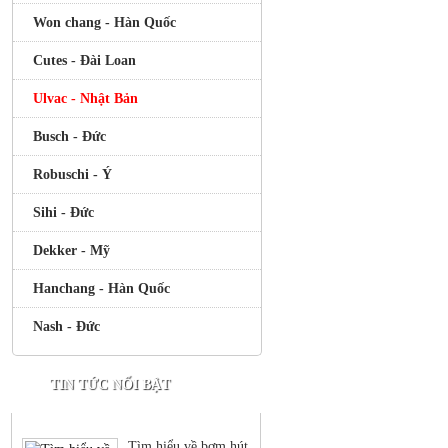
Won chang - Hàn Quốc
Cutes - Đài Loan
Ulvac - Nhật Bản
Busch - Đức
Robuschi - Ý
Sihi - Đức
Dekker - Mỹ
Hanchang - Hàn Quốc
Nash - Đức
TIN TỨC NỔI BẬT
Tìm hiểu về bơm hút