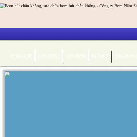
TRANG CHỦ
GIỚI THIỆU
SẢN PHẨM
DỊCH VỤ
ỨNG DỤNG