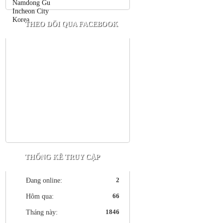
THEO DÕI QUA FACEBOOK
THỐNG KÊ TRUY CẬP
2
Đang online:
66
Hôm qua:
1846
Tháng này: