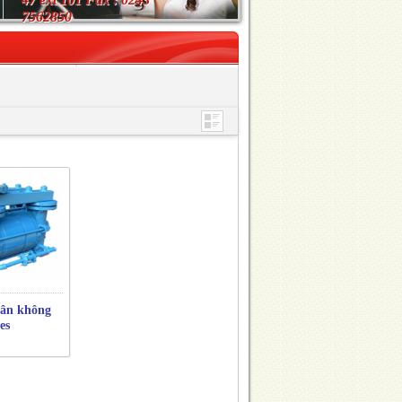
7562850
ân không
es