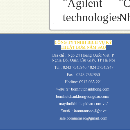
CÔNG TY TNHH DỊCH VỤ KỸ
THUẬT BƠM NĂM SAO
Địa chỉ : Ngõ 24 Hoàng Quốc Việt, P.
Nghĩa Đô, Quận Cầu Giấy, TP Hà Nội
Tel : 0243 7545946 / 024 37545947
Fax : 0243 7562850
Hotline: 0912.065.221
Website:
bomhutchankhong.com
bomhutchankhongvongdau.com/
maythoikhinhapkhau.com.vn/
Email :
bomnamsao@fpt.vn
sale.bomnamsao@gmail.com