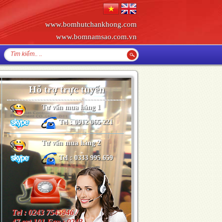
www.bomhutchankhong.com
www.bomnamsao.com.vn
Hỗ trợ trực tuyến
Tư vấn mua hàng 1
Tel : 0912 065 221
Tư vấn mua hàng 2
Tel : 0333 995 659
Tel : 0243 7545946 /
47 ext 101 Fax : 0243