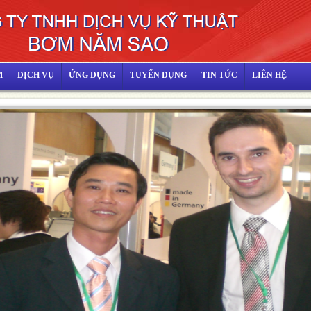
M
DỊCH VỤ
ỨNG DỤNG
TUYỂN DỤNG
TIN TỨC
LIÊN HỆ