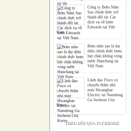
Công ty Bơm Năm
Sao chính thức trở
thành đối tác Các
dịch vụ về bơm
Edwards tại Việt
Nam.
Bơm năm sao là đại
diện chính thức bơm
hút chân không vòng
nước Hanchang tại
Việt Nam
Lãnh đạo Fisco có
chuyến thăm nhà
máy Hwanghae
Electric tại Namdong
Gu Incheon City
Korea
THEO DÕI QUA FACEBOOK