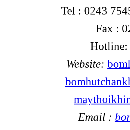
Tel : 0243 754
Fax : 
Hotline:
Website:
bom
bomhutchank
maythoikhi
Email :
bo