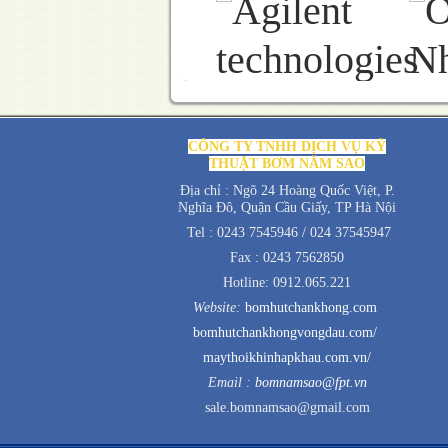
CÔNG TY TNHH DỊCH VỤ KỸ
THUẬT BƠM NĂM SAO
Địa chỉ : Ngõ 24 Hoàng Quốc Việt, P.
Nghĩa Đô, Quận Cầu Giấy, TP Hà Nội
Tel : 0243 7545946 / 024 37545947
Fax : 0243 7562850
Hotline: 0912.065.221
Website:
bomhutchankhong.com
bomhutchankhongvongdau.com/
maythoikhinhapkhau.com.vn/
Email :
bomnamsao@fpt.vn
sale.bomnamsao@gmail.com