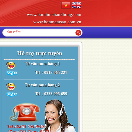
www.bomhutchankhong.com
www.bomnamsao.com.vn
Hỗ trợ trực tuyến
Tư vấn mua hàng 1
Tel : 0912 065 221
Tư vấn mua hàng 2
Tel : 0333 995 659
Tel : 0243 7545946 /
47 ext 101 Fax : 0243