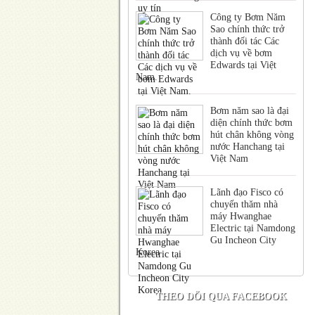
Công ty Bơm Năm
Sao chính thức trở
thành đối tác Các
dịch vụ về bơm
Edwards tại Việt
Nam.
Bơm năm sao là đại
diện chính thức bơm
hút chân không vòng
nước Hanchang tại
Việt Nam
Lãnh đạo Fisco có
chuyến thăm nhà
máy Hwanghae
Electric tại Namdong
Gu Incheon City
Korea
THEO DÕI QUA FACEBOOK