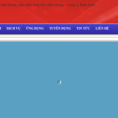
M
DỊCH VỤ
ỨNG DỤNG
TUYỂN DỤNG
TIN TỨC
LIÊN HỆ