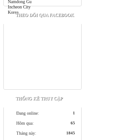
THEO DÕI QUA FACEBOOK
THỐNG KÊ TRUY CẬP
1
Đang online:
65
Hôm qua:
1845
Tháng này: