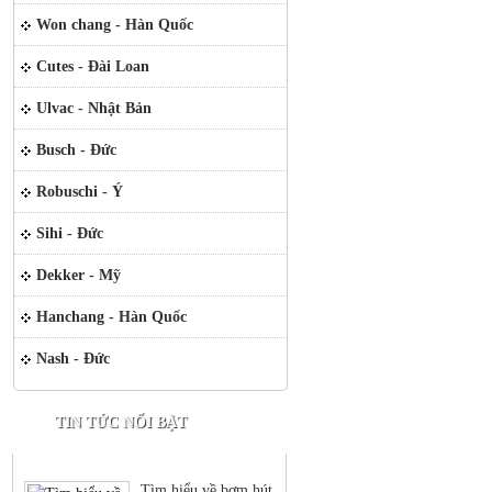
Won chang - Hàn Quốc
Cutes - Đài Loan
Ulvac - Nhật Bản
Busch - Đức
Robuschi - Ý
Sihi - Đức
Dekker - Mỹ
Hanchang - Hàn Quốc
Nash - Đức
TIN TỨC NỔI BẬT
Tìm hiểu về bơm hút