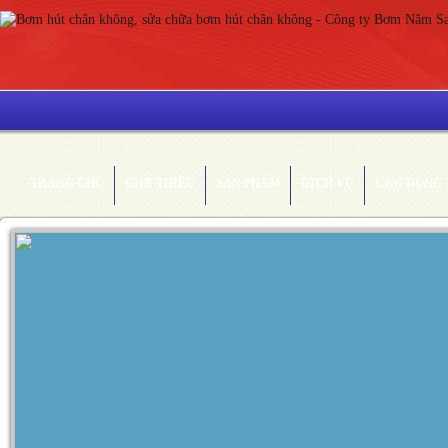
TRANG CHỦ
GIỚI THIỆU
SẢN PHẨM
DỊCH VỤ
ỨNG DỤNG