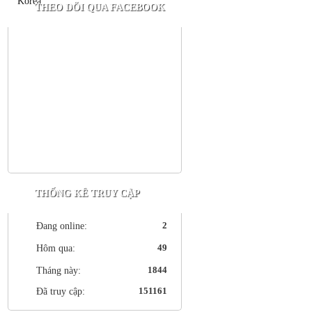
THEO DÕI QUA FACEBOOK
THỐNG KÊ TRUY CẬP
2
Đang online:
49
Hôm qua:
1844
Tháng này:
151161
Đã truy cập: