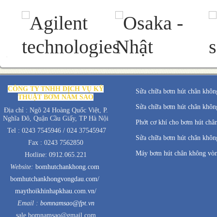
CÔNG TY TNHH DỊCH VỤ KỸ
Sửa chữa bơm hút chân không
THUẬT BƠM NĂM SAO
Sửa chữa bơm hút chân không
Địa chỉ : Ngõ 24 Hoàng Quốc Việt, P.
Nghĩa Đô, Quận Cầu Giấy, TP Hà Nội
Phớt cơ khí cho bơm hút châ
Tel : 0243 7545946 / 024 37545947
Sửa chữa bơm hút chân không
Fax : 0243 7562850
Máy bơm hút chân không vò
Hotline: 0912.065.221
Website:
bomhutchankhong.com
bomhutchankhongvongdau.com/
maythoikhinhapkhau.com.vn/
Email :
bomnamsao@fpt.vn
sale.bomnamsao@gmail.com