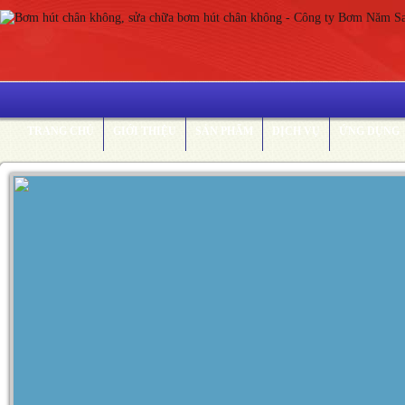
TRANG CHỦ
GIỚI THIỆU
SẢN PHẨM
DỊCH VỤ
ỨNG DỤNG