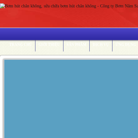
TRANG CHỦ
GIỚI THIỆU
SẢN PHẨM
DỊCH VỤ
ỨNG DỤNG