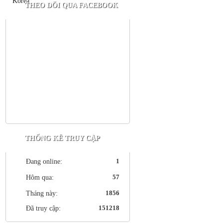
THEO DÕI QUA FACEBOOK
THỐNG KÊ TRUY CẬP
1
Đang online:
57
Hôm qua:
1856
Tháng này:
151218
Đã truy cập: