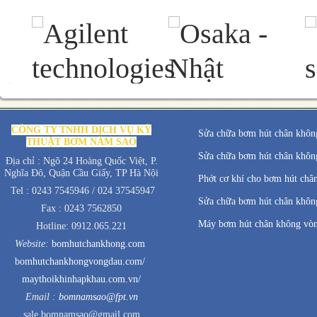
CÔNG TY TNHH DỊCH VỤ KỸ
Sửa chữa bơm hút chân không
THUẬT BƠM NĂM SAO
Sửa chữa bơm hút chân không
Địa chỉ : Ngõ 24 Hoàng Quốc Việt, P.
Nghĩa Đô, Quận Cầu Giấy, TP Hà Nội
Phớt cơ khí cho bơm hút châ
Tel : 0243 7545946 / 024 37545947
Sửa chữa bơm hút chân không
Fax : 0243 7562850
Máy bơm hút chân không vò
Hotline: 0912.065.221
Website:
bomhutchankhong.com
bomhutchankhongvongdau.com/
maythoikhinhapkhau.com.vn/
Email :
bomnamsao@fpt.vn
sale.bomnamsao@gmail.com