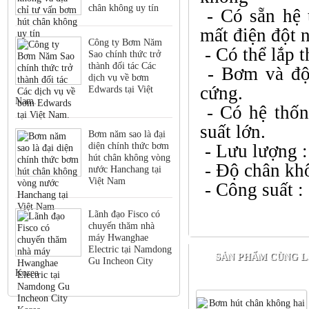
chân không uy tín
- Có sẵn hệ 
mất điện đột 
Công ty Bơm Năm
- Có thể lắp 
Sao chính thức trở
thành đối tác Các
- Bơm và độn
dịch vụ về bơm
cứng.
Edwards tại Việt
Nam.
- Có hệ thốn
suất lớn.
Bơm năm sao là đại
diện chính thức bơm
- Lưu lượng :
hút chân không vòng
- Độ chân khô
nước Hanchang tại
Việt Nam
- Công suất :
Lãnh đạo Fisco có
chuyến thăm nhà
máy Hwanghae
Electric tại Namdong
SẢN PHẨM CÙNG L
Gu Incheon City
Korea