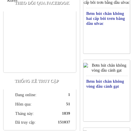
THEO DÕI QUA FACEBOOK
Bơm hút chân không
hai cấp bôi trơn bằng
dầu ulvac
THỐNG KÊ TRUY CẬP
Bơm hút chân không
vòng dầu cánh gạt
1
Đang online:
51
Hôm qua:
1839
Tháng này:
151037
Đã truy cập: