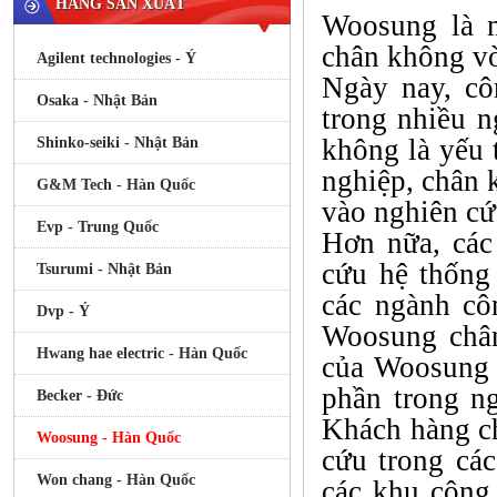
HÃNG SẢN XUẤT
Woosung là m
chân không v
Agilent technologies - Ý
Ngày nay, cô
Osaka - Nhật Bản
trong nhiều 
không là yếu 
Shinko-seiki - Nhật Bản
nghiệp, chân 
G&M Tech - Hàn Quốc
vào nghiên cứ
Evp - Trung Quốc
Hơn nữa, các
cứu hệ thống
Tsurumi - Nhật Bản
các ngành cô
Dvp - Ý
Woosung chân
Hwang hae electric - Hàn Quốc
của Woosung 
phần trong n
Becker - Đức
Khách hàng c
Woosung - Hàn Quốc
cứu trong cá
Won chang - Hàn Quốc
các khu công