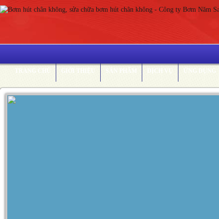
TRANG CHỦ
GIỚI THIỆU
SẢN PHẨM
DỊCH VỤ
ỨNG DỤNG