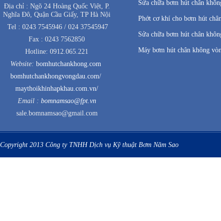
Sửa chữa bơm hút chân không
Địa chỉ : Ngõ 24 Hoàng Quốc Việt, P.
Nghĩa Đô, Quận Cầu Giấy, TP Hà Nội
Phớt cơ khí cho bơm hút châ
Tel : 0243 7545946 / 024 37545947
Sửa chữa bơm hút chân không
Fax : 0243 7562850
Máy bơm hút chân không vò
Hotline: 0912.065.221
Website:
bomhutchankhong.com
bomhutchankhongvongdau.com/
maythoikhinhapkhau.com.vn/
Email :
bomnamsao@fpt.vn
sale.bomnamsao@gmail.com
Copyright 2013 Công ty TNHH Dịch vụ Kỹ thuật Bơm Năm Sao