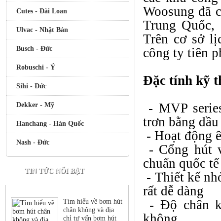
Woosung đã c
Cutes - Đài Loan
Trung Quốc, 
Ulvac - Nhật Bản
Trên cơ sở l
Busch - Đức
công ty tiên 
Robuschi - Ý
Đặc tính kỹ t
Sihi - Đức
- MVP series
Dekker - Mỹ
trơn bằng dầu
Hanchang - Hàn Quốc
- Hoạt động êm
Nash - Đức
- Cổng hút v
chuẩn quốc tế
TIN TỨC NỔI BẬT
- Thiết kế nh
rất dễ dàng
- Độ chân kh
Tìm hiểu về bơm hút
chân không và địa
không
chỉ tư vấn bơm hút