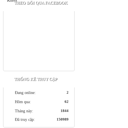
THEO DÕI QUA FACEBOOK
THỐNG KÊ TRUY CẬP
2
Đang online:
62
Hôm qua:
1844
Tháng này:
150989
Đã truy cập: