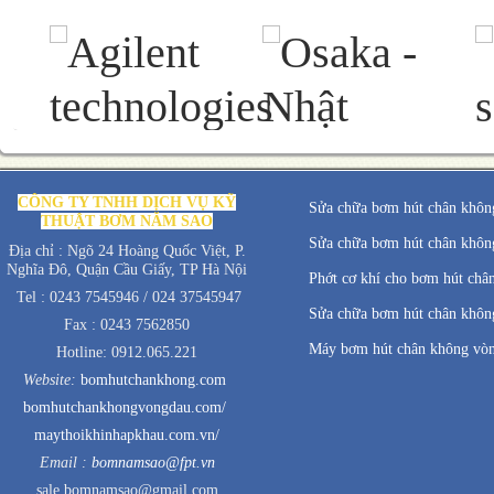
CÔNG TY TNHH DỊCH VỤ KỸ
Sửa chữa bơm hút chân không
THUẬT BƠM NĂM SAO
Sửa chữa bơm hút chân không
Địa chỉ : Ngõ 24 Hoàng Quốc Việt, P.
Nghĩa Đô, Quận Cầu Giấy, TP Hà Nội
Phớt cơ khí cho bơm hút châ
Tel : 0243 7545946 / 024 37545947
Sửa chữa bơm hút chân không
Fax : 0243 7562850
Máy bơm hút chân không vò
Hotline: 0912.065.221
Website:
bomhutchankhong.com
bomhutchankhongvongdau.com/
maythoikhinhapkhau.com.vn/
Email :
bomnamsao@fpt.vn
sale.bomnamsao@gmail.com