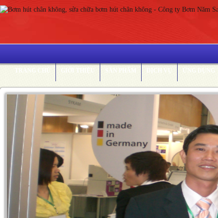
TRANG CHỦ
GIỚI THIỆU
SẢN PHẨM
DỊCH VỤ
ỨNG DỤNG